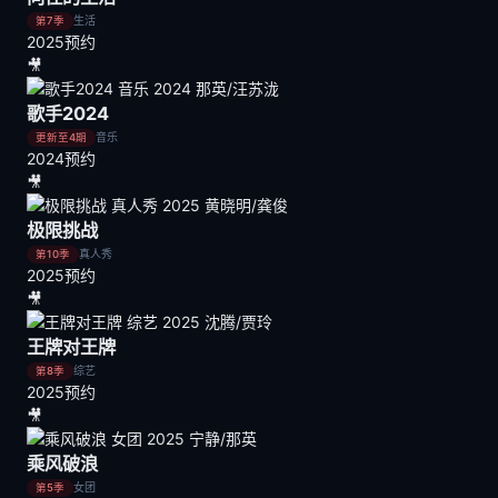
生活
第7季
2025
预约
🎥
歌手2024
音乐
更新至4期
2024
预约
🎥
极限挑战
真人秀
第10季
2025
预约
🎥
王牌对王牌
综艺
第8季
2025
预约
🎥
乘风破浪
女团
第5季