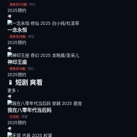
科幻
更新至112集
2025
预约
🎥
一念永恒
修仙
更新至58集
2025
预约
🎥
神印王座
奇幻
更新至74集
2025
预约
📱 短剧
爽看
更多 ›
🎥
我在八零年代当后妈
穿越
已完结
2025
预约
🎥