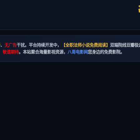
新
、
无广告
干扰。平台持续开发中，
【全职法师小说免费阅读】
双端院线豆瓣极
，敬请期待
。本站聚合海量影视资源，
八哥电影网
您身边的免费影院。