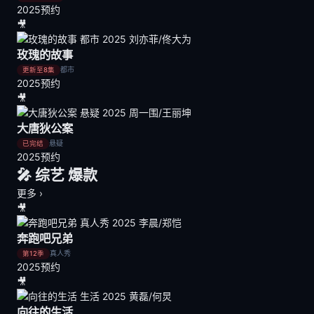
2025
预约
🎥
玫瑰的故事
都市
更新至8集
2025
预约
🎥
大唐狄公案
悬疑
已完结
2025
预约
🎤 综艺
爆款
更多 ›
🎥
奔跑吧兄弟
真人秀
第12季
2025
预约
🎥
向往的生活