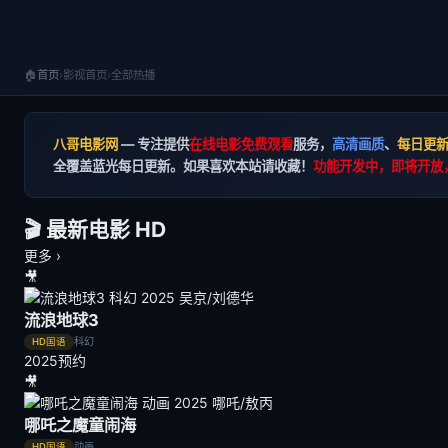
🏠
首页
›
影视首页
›
全部热播
八哥电影网
— 专注提供
在线电影免费观看
服务，
高清画质
、
每日更
全覆盖蓝光每日更新。如果喜欢本站请收藏！
功能开发中，即将开放
🎬 最新电影
HD
更多 ›
🎥
流浪地球3
科幻
HD国语
2025
预约
🎥
哪吒之魔童闹海
动画
HD国语