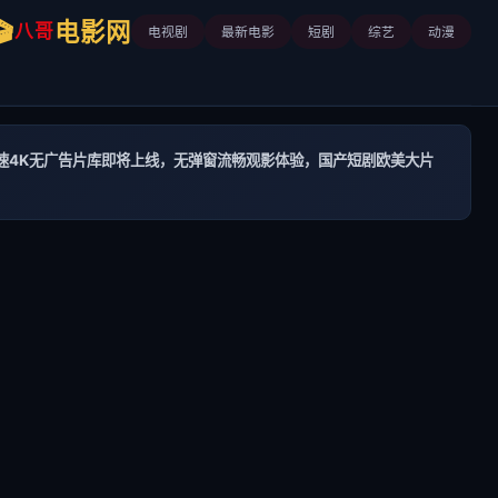
🎬
电影网
八哥
电视剧
最新电影
短剧
综艺
动漫
速4K无广告片库即将上线，无弹窗流畅观影体验，国产短剧欧美大片