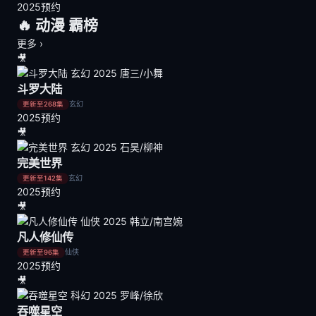
2025
预约
🔥 动漫
霸榜
更多 ›
🎥
斗罗大陆
玄幻
更新至268集
2025
预约
🎥
完美世界
玄幻
更新至142集
2025
预约
🎥
凡人修仙传
仙侠
更新至96集
2025
预约
🎥
吞噬星空