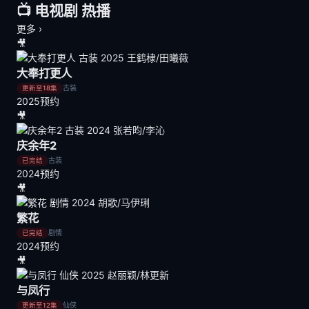
📺 电视剧
热播
更多 ›
🎥
大奉打更人
古装
更新至18集
2025
预约
🎥
庆余年2
古装
已完结
2024
预约
🎥
繁花
剧情
已完结
2024
预约
🎥
与凤行
仙侠
更新至12集